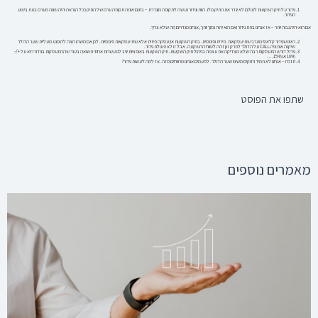
גידור על תיק השקעות לעולם לא יגדר את התיק כולו. היות וגידור נעשה לתקופה מוגדרת – בתום אותה תקופה ערכו של התיק ככל הנראה יהיה שונה מערכו בעת ביצוע
הגידור.
אם הוא יהיה גבוה יותר – אז אנחנו בתת גידור ואם הוא יהיה נמוך יותך, אנחנו מגדרים מה שלא צריך.
ראינו שגידור קלאסי מערב שתי עסקאות. פיזית ופיננסית. בתיק השקעות אין עסקה פיזית אלא שתי עסקאות פיננסיות. לכן אם משהו רוצה להימנע מעליית שער הדולר
שיקנה אופציה CALL על הדולר לפרק זנן זהה לטווח ההשקעה. אבל זו לא פעולת גידור.
גידול דורש התעסקות רבה שלא מצדיקה את עצמה בניהול תיק השקעות. תיק השקעות באופציות יניב לנו עשרות אחוזי תשואה בעוד שההתעסקות בגידור היא על +/-
10% או 15%….
תזכרו – אנחנו לא תמיד ניזוקים משינוי שער הדולר. לפעמים אנחנו מרוויחים מזה. אז למה לעשות גידור?
שתפו את הפוסט
מאמרים נוספים