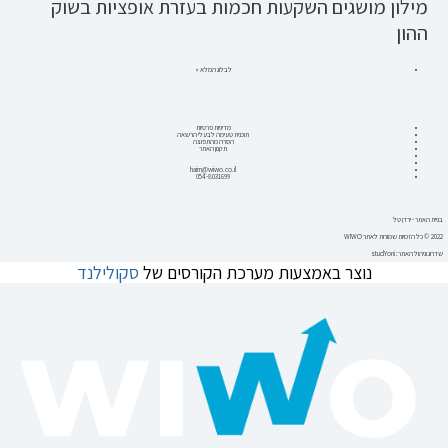
מילון מושגים השקעות חכמות בעזרת אופציות בשוק
ההון
לבלוג המלא »
מדיניות פרטיות
תוכנית טעימה לבעלי הרשאה
הסרה מהתפוצה
תקנון האתר
haim@wiwo.co.il
054-8031699
בניית האתר - ירדן טל
2022 © כל הזכויות שמורות לאתר WIWO
שדרוג וניהול האתר: studYoni
נוצר באמצעות מערכת הקורסים של
סקולילנד