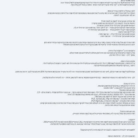
בעוד אותו פרק זמן.
בגלל שההתחייבות של שני הצדדים היא תמונת ראי אחד של השני שניהם חשופים לרווח/הפסד זהה
לכן אין תשלום פרמיה ע”י אף אחד מהצדדים לצד האחר. החוזה כביכול לא עולה כסף.
למה כביכול? כי לחוזה עתידי יש מחיר.
המחיר של חוזה עתידי הוא הפרש הרביות שיש על שני המטבעות שאותם מגדרים לתקופה של החוזה כמו שראינו קודם.
העלות זאת נחשבת לזניחה.
איך אני יודע אם אני צריך לקנות או למכור חוזה?
ראשית אני צריך לקבוע כצד לעסקה מה אני חושש שיקרה:
האם אני חושש מכך שהדולר יעלה או מכך שהוא ירד.
אם אני אמור לשלם דולרים בעתיד – יש לי חוב דולרי. אני חושש מכך שהדולר יעלה.
אם אני אמור לקבל דולרים בעתיד – אני חושש מכך שהדולר ירד.
הכלל הוא מאד פשוט:
אם אני חושש מכך שהדולר יעלה – אני קונה חוזה.
אם אני חושש מכך שהדולר ירד – אני מוכר חוזה.
חוזה עתידי הוא אולי צורת הגידור הטובה ביותר עבור תיק השקעות אם יודעים בדיוק מה הוא אופק ההשקעה ובמידה והוא זמין.
למה הזכרנו בהתחלה שהתנאי לגידור קלאסי הוא קיום במקביל של עסקה פיסית ועסקה פיננסית?
נדגים את זה ע”י הדוגמה של הדירה.
נניח בדוגמה שלנו שספק העצים פשט את הרגל ואין ביכולתו לשלוח לכם את חומרי הגלם.
בנוסף לזה – שער הדולר התרסק.
אתם בבעיה רצינית.
על פי החוזה, אתם חייבים לקנות 1,000 דולר לפי שלוש וחצי שקלים לדולר ועכשיו הדולר הוא לצורך הדוגמה 3 שקלים לדולר.
כלומר, בעסקה הפיננסית שעשיתם אתם מפסידים כסף.
אם יכולתם לקנות את חומרי הגלם, לייצר את הרהיטים ולמכור אותם ברווח ההפסד הזה לא היה מטריד אתכם היות והרווח של 30% היה מובטח לכם. זה מה שרציתם.
לכן – גידור קלאסי הוא כזה ששתי העסקאות – גם הפיזית וגם הפיננסית צריכות להתקיים. אחרת – זה לא גידור אלא ספקולציה.
הדרך הרביעית:
זו הדרך הכי מעניינת עבורנו כמי שעוסקים באופציות.
גידור מטבע יכול להיעשות ע”י חוזה סינטטי.
מה הוא חוזה סינטטי?
חוזה סינטטי הוא קנייה וכתיבה של אופציות שקל דולר באותו מחיר סטרייק שהוא בכסף – או בשער החליפין הנוכחי. בדוגמה שלנו – 3.5.
אופציות שקל / דולר נסחרות בבורסה הישראלית, הן בעלות סחירות גבוהה ונגישות לכל אחד.
איך אני יודע מתי אני צריך למכור או לקנות את האופציות?
קניית חוזה סינטטי ע”י אופציות היא קניית CALL וכתיבת .PUT
מכירת חוזה סינטטי ע”י אופציות היא מכירת CALL וקניית PUT.
ההפרש בין מחיר הכתיבה למחיר הקנייה יהיה זהה לעולות חוזה עתידי וישקף כמו בחוזה עתידי את הפרש הרביות כמו שראינו קודם.
קיימת אפשרות גם של עשיית חוזה מדורג.
מה הוא חוזה מדורג?
חוזה מדורג הוא קנייה/כתיבה לא באותו מחיר סטרייק אלא גבוה/נמוך ממחיר הסטרייק.
לדוגמה:
אם השער כרגע הוא 3.5 ואתם רוצים לקנות חוזה מדורג אז תקנו אופציה CALL בסטרייק 360 ותמכרו אופציה PUT בסטרייק 340.
חוזה מדורג יאפשר לנו להרוויח קצת יותר אם צדקנו ולהפסיד קצת יותר אם טעינו. יש בו אלמנט מסוים של ספקולציה.
לסיום נחזור לשאלה הראשונה: האם כדאי לעשות גידור על תיק השקעות?
התשובה היא לא – מהסיבות הבאות: