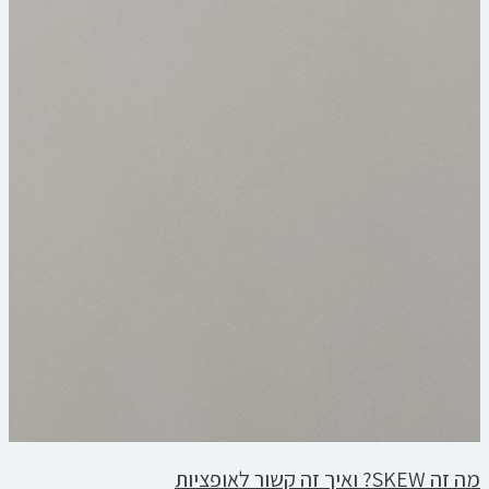
מה זה SKEW? ואיך זה קשור לאופציות