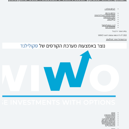
לבלוג המלא »
מדיניות פרטיות
תוכנית טעימה לבעלי הרשאה
הסרה מהתפוצה
תקנון האתר
haim@wiwo.co.il
054-8031699
בניית האתר - ירדן טל
2022 © כל הזכויות שמורות לאתר WIWO
שדרוג וניהול האתר: studYoni
נוצר באמצעות מערכת הקורסים של
סקולילנד
אודות
תכנית ההכשרה
שלבי הכשרה
דוגמאות להשקעה
על מסחר באופציות
משקיעים ממליצים
סילבוס הקורס
אודות