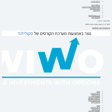
לבלוג המלא »
מדיניות פרטיות
תוכנית טעימה לבעלי הרשאה
הסרה מהתפוצה
תקנון האתר
haim@wiwo.co.il
054-8031699
בניית האתר - ירדן טל
2022 © כל הזכויות שמורות לאתר WIWO
שדרוג וניהול האתר: studYoni
נוצר באמצעות מערכת הקורסים של
סקולילנד
אודות
תכנית ההכשרה
שלבי הכשרה
דוגמאות להשקעה
על מסחר באופציות
משקיעים ממליצים
סילבוס הקורס
אודות
תכנית ההכשרה
שלבי הכשרה
דוגמאות להשקעה