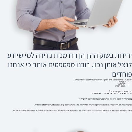
ירידות בשוק ההון הן הזדמנות נדירה למי שיודע
לנצל אותן נכון.
רובנו מפספסים אותה כי אנחנו
פוחדים
אופציות הן “כרטיס הכניסה” שלנו לשוק – למה שיכולה להיות ההזדמנות של חיינו
עם ביטוח
ללא חשש
בעלות אפסית
מה יהיה בוובינר ולמי הוא מתאים?
הוובינר מתאים למי שיודע לזהות הזדמניות ולפעול.
בוובינר נכיר את מכשיר האופציות, מכשיר ניווט להשקעות שאסור לזוז בלעדיו!
ניבחן מה הן פעולות ההשקעה עם אופציות וכיצד הן מאפשרות לנו להשקיע ללא החשש שמשתק אותנו לפני החלטה גורלית וחשובה כזאת.
ונראה דוגמא אמתית מהחיים שתמחיש לנו בצורה הברורה ביותר איך זה עובד – כזו שתסיר אחת ולתמיד את הפחדים ותראה לנו שהשקעות בצורה נכונה ובטוחה זה אפשרי!