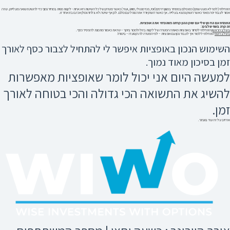
התחלתי (לפני לא מעט שנים) כמו כולם במסחר במגוון דרכים (יומי, פנדמנטלי, סווינג, ועוד) כאשר מטרתן של כל השיטות היא אחת - לקנות מניות במחיר נמוך כדי להשיג תשואה מעלייתן. שזה
אמור לעבוד יפה מאוד כאשר השוק נמצא בעלייה. אך כאשר השוק יורד אתה נופל עם כולם. לכן אף שיטה לא צלחה וכולן אכזבו בזו אחר זו.
התפנית עם הרומן שלי עם שוק ההון קרתה כשהכרתי את האופציות.
זה קרה בשני שלבים:
בשלב הראשון
התחלתי לסחור באופציות מאותה המטרה של לקנות בזול ולמכור ביוקר – שזאת כאמור מתכונת להפסיד כסף.
בשלב השני
התחלתי ללמוד איך לעבוד נכון עם אופציות – לפי המטרה לה הן נועדו – ביטוח!
השימוש הנכון באופציות איפשר לי להתחיל לצבור כסף לאורך
זמן בסיכון מאוד נמוך.
למעשה היום אני יכול לומר שאופציות מאפשרות
להשיג את התשואה הכי גדולה והכי בטוחה לאורך
זמן.
ארחיב על זה עוד בוובינר.