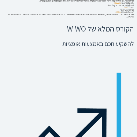
קורס מעולה. אני מנסה תקופה ארוכה ללמוד מה זה אופציות בכל מיני קורסים ואף פעם לא קבלתי הסברים כל כך פשוטים וברורים.
Maoz ostrovski





!Amazing, above expectations
Yosi





קורס מקצועי מאוד
Itzhak Raccah





OUTSTANDING COURSE BUT DEFINITIONS ARE A NEW LANGUAGE AND COULD BE EASIER TO GRASP IF WRITTEN. REVIEW QUESTIONS WOULD COMPLETE THIS
COURSE.
הקורס המלא של WIWO
להשקיע חכם באמצעות אופציות