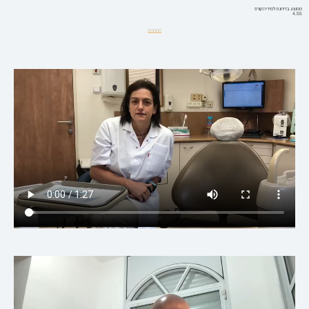
ממוצע בדירוג תלמידי הקורס
4.88
4.88/5




