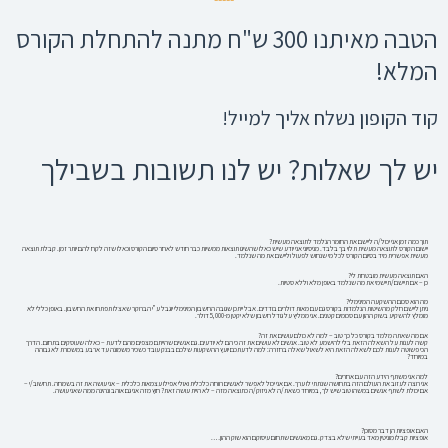
הטבה מאיתנו
300 ש"ח מתנה
להתחלת הקורס
המלא!
קוד הקופון נשלח אליך למייל!
יש לך שאלות? יש לנו תשובות בשבילך
תוך כמה זמן אני יכול/ה ליישם את החומר הנלמד לתוצאה מעשית?
יישום הקורס לתוצאה מעשית תלוי בך בלבד. מניסיוני אני יודע שיש כאלו שהשיגו תוצאות ממשיות כבר חודש לאחר סיום הקורס וכאלו שזה לקח להם יותר זמן. קבלת תוצאה
מעשית אפשרית מיד בסיום הקורס לכל מי שנחוש לפעול וליישם את מה שנלמד.
האם תוצאה מעשית מובטחת לי?
כן – אם תיישם/תיישמי את מה שנלמד באופן מלא וללא סטיות.
מה הוא סכום ההשקעה המינימלי?
ניתן ליישם חלק מהשיטות הנלמדות בקורס גם עם מאות דולרים בודדים. אבל ייתכן שגובה החשבון המינימלי יוגבל ע”י הברוקר שאצלו תפתחו את החשבון. באופן כללי לא
מומלץ להשקיע בשוק ההון עם סכומים קטנים. אני ממליץ על גודל חשבון שלא יקטן מ-5,000 דולר.
אם מה שאתה מלמד בקורס כל כך טוב – למה לא כולם עושים את זה?
קשה לענות על השאלה הזאת בלי להישמע לא טוב. אנשים לא עושים את זה כי הם לא יודעים. גם אנשים שהייתם מצפים מהם לדעת – כאלה שעוסקים בתחום. הדרך
הכי פשוטה לענות לכם לשאלה הזאת היא לשאול שאלה בחזרה: למה לדעתכם יועץ ההשקעות שלכם בבנק עובד כשכיר משמונה עד ארבע במשכורת לא גבוהה
במיוחד?
למה אני משתף הידע הזה עם אחרים?
אני רוצה לעזוב את העולם הזה בתחושה שנתתי לו ערך. אם אני יכול לאפשר לאנשים רווחה כלכלית ואולי אפילו עצמאות כלכלית – אני עושה את זה בשמחה. תחשוב/י –
אם יכולת לשתף אנשים במשהו טוב שיש לך, במיוחד כשאת/ה לא ניזוק/ה כתוצאה מזה – לא היית עושה זאת? חוץ מזה אני גם אוהב ונהינה ממה שאני עושה.
האם אופציות הן דבר מסוכן?
אופציות קבלו מוניטין מאד בעייתי שלא בצדק. גם מאנשים שתחום עיסוקם הוא שוק ההון….